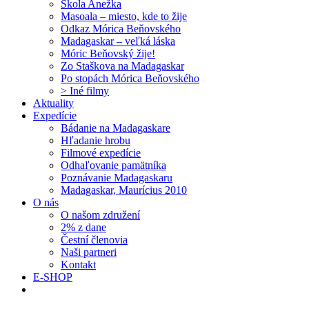
Škola Anežka
Masoala – miesto, kde to žije
Odkaz Mórica Beňovského
Madagaskar – veľká láska
Móric Beňovský žije!
Zo Staškova na Madagaskar
Po stopách Mórica Beňovského
> Iné filmy
Aktuality
Expedície
Bádanie na Madagaskare
Hľadanie hrobu
Filmové expedície
Odhaľovanie pamätníka
Poznávanie Madagaskaru
Madagaskar, Maurícius 2010
O nás
O našom združení
2% z dane
Čestní členovia
Naši partneri
Kontakt
E-SHOP