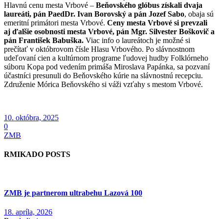
Hlavnú cenu mesta Vrbové –
Beňovského glóbus získali dvaja
laureáti, pán PaedDr. Ivan Borovský a pán Jozef Sabo
, obaja sú
emeritní primátori mesta Vrbové.
Ceny mesta Vrbové si prevzali
aj ďalšie osobnosti mesta Vrbové, pán Mgr. Silvester Boškovič a
pán František Babuška.
Viac info o laureátoch je možné si
prečítať v októbrovom čísle Hlasu Vrbového. Po slávnostnom
udeľovaní cien a kultúrnom programe ľudovej hudby Folklórneho
súboru Kopa pod vedením primáša Miroslava Papánka, sa pozvaní
účastníci presunuli do Beňovského kúrie na slávnostnú recepciu.
Združenie Mórica Beňovského si váži vzťahy s mestom Vrbové.
10. októbra, 2025
0
ZMB
RMIKADO POSTS
ZMB je partnerom ultrabehu Lazová 100
18. apríla, 2026