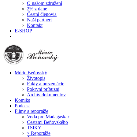
O našom združení
2% z dane
Čestní členovia
Naši partneri
Kontakt
E-SHOP
Móric Beňovský
Životopis
Fakty a prezentácie
Pokrvní príbuzní
Archív dokumentov
Komiks
Podcast
Filmy a reportáže
Voda pre Madagaskar
Cestami Beňovského
TSIKY
> Reportáže