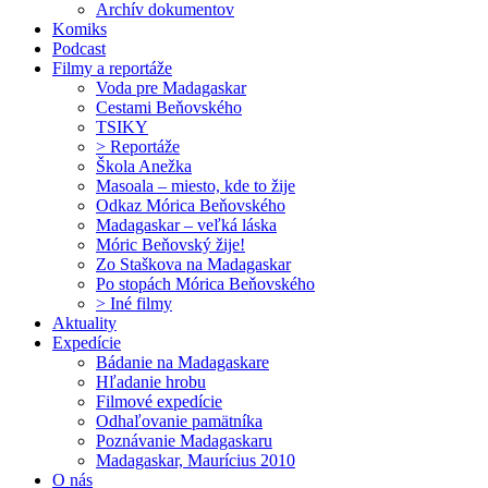
Archív dokumentov
Komiks
Podcast
Filmy a reportáže
Voda pre Madagaskar
Cestami Beňovského
TSIKY
> Reportáže
Škola Anežka
Masoala – miesto, kde to žije
Odkaz Mórica Beňovského
Madagaskar – veľká láska
Móric Beňovský žije!
Zo Staškova na Madagaskar
Po stopách Mórica Beňovského
> Iné filmy
Aktuality
Expedície
Bádanie na Madagaskare
Hľadanie hrobu
Filmové expedície
Odhaľovanie pamätníka
Poznávanie Madagaskaru
Madagaskar, Maurícius 2010
O nás