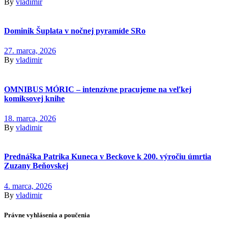
By
vladimir
Dominik Šuplata v nočnej pyramíde SRo
27. marca, 2026
By
vladimir
OMNIBUS MÓRIC – intenzívne pracujeme na veľkej
komiksovej knihe
18. marca, 2026
By
vladimir
Prednáška Patrika Kuneca v Beckove k 200. výročiu úmrtia
Zuzany Beňovskej
4. marca, 2026
By
vladimir
Právne vyhlásenia a poučenia