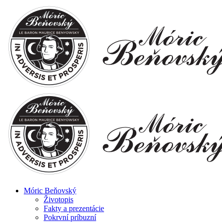
Móric Beňovský
Životopis
Fakty a prezentácie
Pokrvní príbuzní