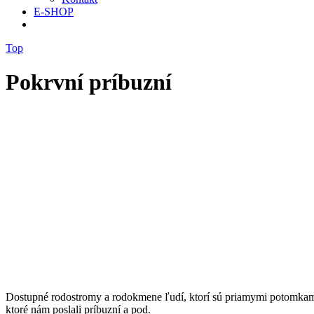
E-SHOP
Top
Pokrvní príbuzní
Dostupné rodostromy a rodokmene ľudí, ktorí sú priamymi potomkami M
ktoré nám poslali príbuzní a pod.