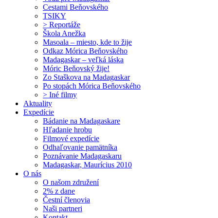
Cestami Beňovského
TSIKY
> Reportáže
Škola Anežka
Masoala – miesto, kde to žije
Odkaz Mórica Beňovského
Madagaskar – veľká láska
Móric Beňovský žije!
Zo Staškova na Madagaskar
Po stopách Mórica Beňovského
> Iné filmy
Aktuality
Expedície
Bádanie na Madagaskare
Hľadanie hrobu
Filmové expedície
Odhaľovanie pamätníka
Poznávanie Madagaskaru
Madagaskar, Maurícius 2010
O nás
O našom združení
2% z dane
Čestní členovia
Naši partneri
Kontakt