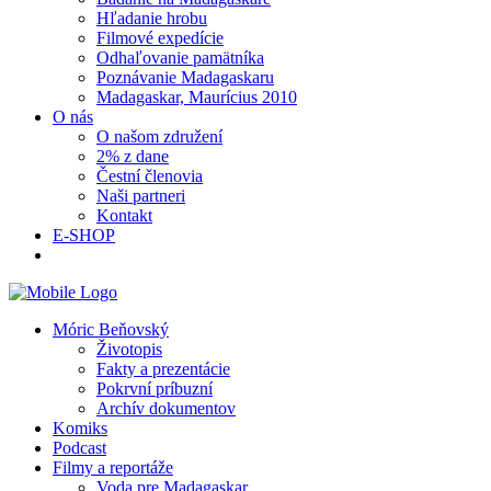
Hľadanie hrobu
Filmové expedície
Odhaľovanie pamätníka
Poznávanie Madagaskaru
Madagaskar, Maurícius 2010
O nás
O našom združení
2% z dane
Čestní členovia
Naši partneri
Kontakt
E-SHOP
Móric Beňovský
Životopis
Fakty a prezentácie
Pokrvní príbuzní
Archív dokumentov
Komiks
Podcast
Filmy a reportáže
Voda pre Madagaskar