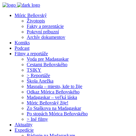
Móric Beňovský
Životopis
Fakty a prezentácie
Pokrvní príbuzní
Archív dokumentov
Komiks
Podcast
Filmy a reportáže
Voda pre Madagaskar
Cestami Beňovského
TSIKY
> Reportáže
Škola Anežka
Masoala – miesto, kde to žije
Odkaz Mórica Beňovského
Madagaskar – veľká láska
Móric Beňovský žije!
Zo Staškova na Madagaskar
Po stopách Mórica Beňovského
> Iné filmy
Aktuality
Expedície
Bádanie na Madagaskare