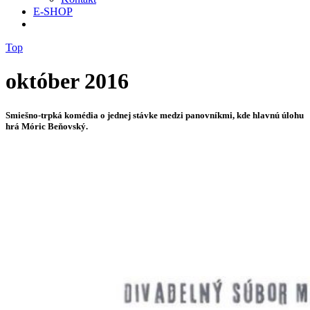
E-SHOP
Top
október 2016
Smiešno-trpká komédia o jednej stávke medzi panovníkmi, kde hlavnú úlohu
hrá Móric Beňovský.