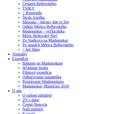
Cestami Beňovského
TSIKY
> Reportáže
Škola Anežka
Masoala – miesto, kde to žije
Odkaz Mórica Beňovského
Madagaskar – veľká láska
Móric Beňovský žije!
Zo Staškova na Madagaskar
Po stopách Mórica Beňovského
> Iné filmy
Aktuality
Expedície
Bádanie na Madagaskare
Hľadanie hrobu
Filmové expedície
Odhaľovanie pamätníka
Poznávanie Madagaskaru
Madagaskar, Maurícius 2010
O nás
O našom združení
2% z dane
Čestní členovia
Naši partneri
Kontakt