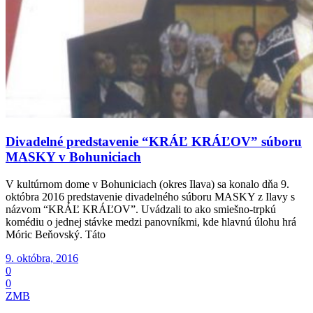
Divadelné predstavenie “KRÁĽ KRÁĽOV” súboru
MASKY v Bohuniciach
V kultúrnom dome v Bohuniciach (okres Ilava) sa konalo dňa 9.
októbra 2016 predstavenie divadelného súboru MASKY z Ilavy s
názvom “KRÁĽ KRÁĽOV”. Uvádzali to ako smiešno-trpkú
komédiu o jednej stávke medzi panovníkmi, kde hlavnú úlohu hrá
Móric Beňovský. Táto
9. októbra, 2016
0
0
ZMB