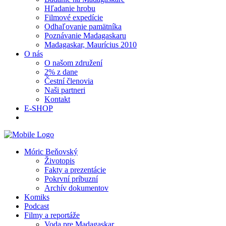
Hľadanie hrobu
Filmové expedície
Odhaľovanie pamätníka
Poznávanie Madagaskaru
Madagaskar, Maurícius 2010
O nás
O našom združení
2% z dane
Čestní členovia
Naši partneri
Kontakt
E-SHOP
Móric Beňovský
Životopis
Fakty a prezentácie
Pokrvní príbuzní
Archív dokumentov
Komiks
Podcast
Filmy a reportáže
Voda pre Madagaskar