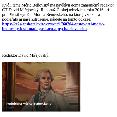
Kvôli téme Móric Beňovský ma navštívil doma zahraničný redaktor
ČT David Miřejovský. Report
áž Českej televízie z roku 2016 pri
príležitosti výročia Mórica Beňovského, na ktorej vzniku sa
podieľalo aj naše Združenie, nájdete na tomto odkaze:
https://ct24.ceskatelevize.cz/svet/1760704-cestovatel-moric-
benovsky-kral-madagaskaru-a-pycha-slovenska
.
Redaktor David Miřejovský.