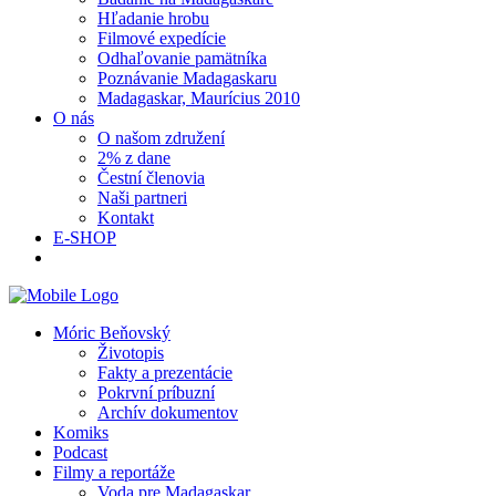
Hľadanie hrobu
Filmové expedície
Odhaľovanie pamätníka
Poznávanie Madagaskaru
Madagaskar, Maurícius 2010
O nás
O našom združení
2% z dane
Čestní členovia
Naši partneri
Kontakt
E-SHOP
Móric Beňovský
Životopis
Fakty a prezentácie
Pokrvní príbuzní
Archív dokumentov
Komiks
Podcast
Filmy a reportáže
Voda pre Madagaskar