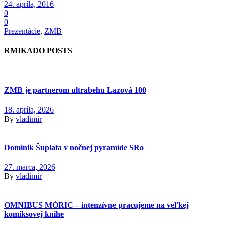
24. apríla, 2016
0
0
Prezentácie
,
ZMB
RMIKADO POSTS
ZMB je partnerom ultrabehu Lazová 100
18. apríla, 2026
By
vladimir
Dominik Šuplata v nočnej pyramíde SRo
27. marca, 2026
By
vladimir
OMNIBUS MÓRIC – intenzívne pracujeme na veľkej
komiksovej knihe