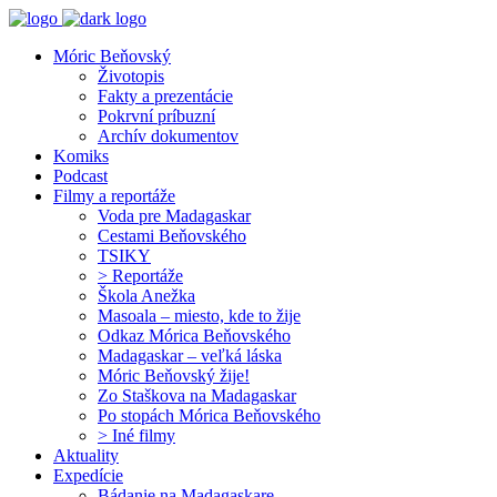
Móric Beňovský
Životopis
Fakty a prezentácie
Pokrvní príbuzní
Archív dokumentov
Komiks
Podcast
Filmy a reportáže
Voda pre Madagaskar
Cestami Beňovského
TSIKY
> Reportáže
Škola Anežka
Masoala – miesto, kde to žije
Odkaz Mórica Beňovského
Madagaskar – veľká láska
Móric Beňovský žije!
Zo Staškova na Madagaskar
Po stopách Mórica Beňovského
> Iné filmy
Aktuality
Expedície
Bádanie na Madagaskare