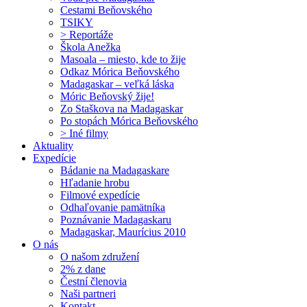
Cestami Beňovského
TSIKY
> Reportáže
Škola Anežka
Masoala – miesto, kde to žije
Odkaz Mórica Beňovského
Madagaskar – veľká láska
Móric Beňovský žije!
Zo Staškova na Madagaskar
Po stopách Mórica Beňovského
> Iné filmy
Aktuality
Expedície
Bádanie na Madagaskare
Hľadanie hrobu
Filmové expedície
Odhaľovanie pamätníka
Poznávanie Madagaskaru
Madagaskar, Maurícius 2010
O nás
O našom združení
2% z dane
Čestní členovia
Naši partneri
Kontakt