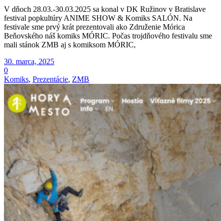
V dňoch 28.03.-30.03.2025 sa konal v DK Ružinov v Bratislave
festival popkultúry ANIME SHOW & Komiks SALÓN. Na
festivale sme prvý krát prezentovali ako Združenie Mórica
Beňovského náš komiks MÓRIC. Počas trojdňového festivalu sme
mali stánok ZMB aj s komiksom MÓRIC,
30. marca, 2025
0
Komiks
,
Prezentácie
,
ZMB