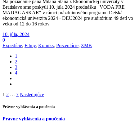
Na požiadanie pána Milana Staňa z Ekonomickej univerzity v
Bratislave sme poskytli 10. júla 2024 prednášku "VODA PRE
MADAGASKAR" v rámci prázdninového programu Detská
ekonomická univerzita 2024 - DEU2024 pre auditórium 49 detí vo
veku od 12 do 16 rokov.
10. júla, 2024
0
Expedície
,
Filmy
,
Komiks
,
Prezentácie
,
ZMB
1
2
3
4
Navigácia
1
2
…
7
Nasledujúce
v
Právne vyhlásenia a poučenia
článkoch
Právne vyhlásenia a poučenia