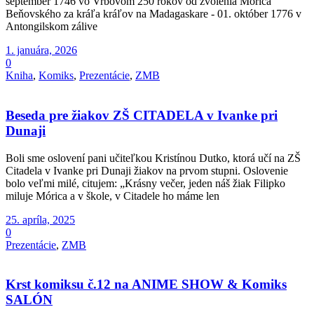
september 1746 vo Vrbovom 250 rokov od zvolenia Mórica
Beňovského za kráľa kráľov na Madagaskare - 01. október 1776 v
Antongilskom zálive
1. januára, 2026
0
Kniha
,
Komiks
,
Prezentácie
,
ZMB
Beseda pre žiakov ZŠ CITADELA v Ivanke pri
Dunaji
Boli sme oslovení pani učiteľkou Kristínou Dutko, ktorá učí na ZŠ
Citadela v Ivanke pri Dunaji žiakov na prvom stupni. Oslovenie
bolo veľmi milé, citujem: „Krásny večer, jeden náš žiak Filipko
miluje Mórica a v škole, v Citadele ho máme len
25. apríla, 2025
0
Prezentácie
,
ZMB
Krst komiksu č.12 na ANIME SHOW & Komiks
SALÓN