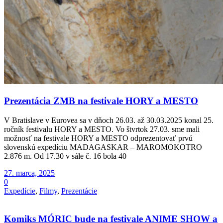
Prezentácia ZMB na festivale HORY a MESTO
V Bratislave v Eurovea sa v dňoch 26.03. až 30.03.2025 konal 25.
ročník festivalu HORY a MESTO. Vo štvrtok 27.03. sme mali
možnosť na festivale HORY a MESTO odprezentovať prvú
slovenskú expedíciu MADAGASKAR – MAROMOKOTRO
2.876 m. Od 17.30 v sále č. 16 bola 40
27. marca, 2025
0
Expedície
,
Filmy
,
Prezentácie
Komiks MÓRIC bude na festivale ANIME SHOW a