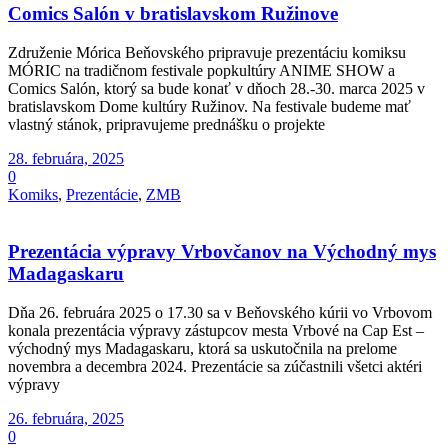
Comics Salón v bratislavskom Ružinove
Združenie Mórica Beňovského pripravuje prezentáciu komiksu
MÓRIC na tradičnom festivale popkultúry ANIME SHOW a
Comics Salón, ktorý sa bude konať v dňoch 28.-30. marca 2025 v
bratislavskom Dome kultúry Ružinov. Na festivale budeme mať
vlastný stánok, pripravujeme prednášku o projekte
28. februára, 2025
0
Komiks
,
Prezentácie
,
ZMB
Prezentácia výpravy Vrbovčanov na Východný mys
Madagaskaru
Dňa 26. februára 2025 o 17.30 sa v Beňovského kúrii vo Vrbovom
konala prezentácia výpravy zástupcov mesta Vrbové na Cap Est –
východný mys Madagaskaru, ktorá sa uskutočnila na prelome
novembra a decembra 2024. Prezentácie sa zúčastnili všetci aktéri
výpravy
26. februára, 2025
0