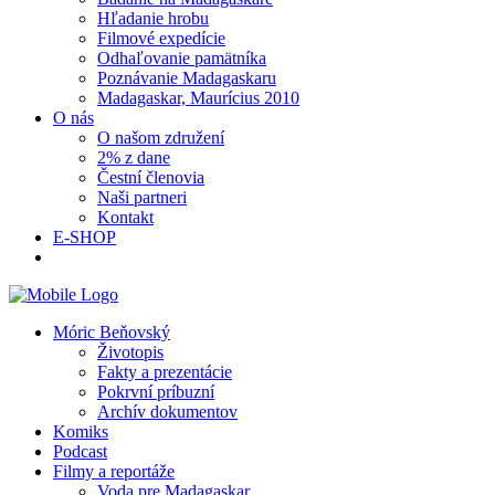
Hľadanie hrobu
Filmové expedície
Odhaľovanie pamätníka
Poznávanie Madagaskaru
Madagaskar, Maurícius 2010
O nás
O našom združení
2% z dane
Čestní členovia
Naši partneri
Kontakt
E-SHOP
Móric Beňovský
Životopis
Fakty a prezentácie
Pokrvní príbuzní
Archív dokumentov
Komiks
Podcast
Filmy a reportáže
Voda pre Madagaskar