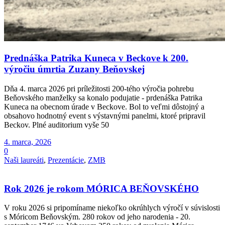
Prednáška Patrika Kuneca v Beckove k 200.
výročiu úmrtia Zuzany Beňovskej
Dňa 4. marca 2026 pri príležitosti 200-tého výročia pohrebu
Beňovského manželky sa konalo podujatie - prdenáška Patrika
Kuneca na obecnom úrade v Beckove. Bol to veľmi dôstojný a
obsahovo hodnotný event s výstavnými panelmi, ktoré pripravil
Beckov. Plné auditorium vyše 50
4. marca, 2026
0
Naši laureáti
,
Prezentácie
,
ZMB
Rok 2026 je rokom MÓRICA BEŇOVSKÉHO
V roku 2026 si pripomíname niekoľko okrúhlych výročí v súvislosti
s Móricom Beňovským. 280 rokov od jeho narodenia - 20.