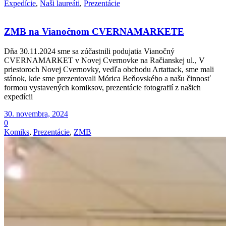
Expedície
,
Naši laureáti
,
Prezentácie
ZMB na Vianočnom CVERNAMARKETE
Dňa 30.11.2024 sme sa zúčastnili podujatia Vianočný
CVERNAMARKET v Novej Cvernovke na Račianskej ul., V
priestoroch Novej Cvernovky, vedľa obchodu Artattack, sme mali
stánok, kde sme prezentovali Mórica Beňovského a našu činnosť
formou vystavených komiksov, prezentácie fotografií z našich
expedícii
30. novembra, 2024
0
Komiks
,
Prezentácie
,
ZMB