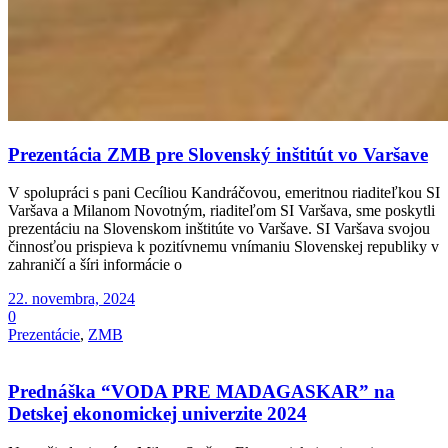
Prezentácia ZMB pre Slovenský inštitút vo Varšave
V spolupráci s pani Cecíliou Kandráčovou, emeritnou riaditeľkou SI
Varšava a Milanom Novotným, riaditeľom SI Varšava, sme poskytli
prezentáciu na Slovenskom inštitúte vo Varšave. SI Varšava svojou
činnosťou prispieva ​​​​​​​k pozitívnemu vnímaniu Slovenskej republiky v
zahraničí a šíri informácie o
22. novembra, 2024
0
Prezentácie
,
ZMB
Prednáška “VODA PRE MADAGASKAR” na
Detskej ekonomickej univerzite 2024