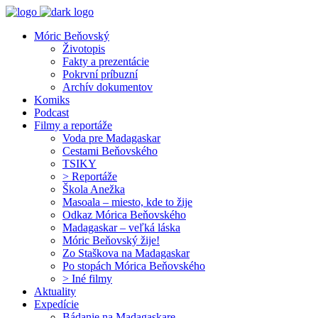
Móric Beňovský
Životopis
Fakty a prezentácie
Pokrvní príbuzní
Archív dokumentov
Komiks
Podcast
Filmy a reportáže
Voda pre Madagaskar
Cestami Beňovského
TSIKY
> Reportáže
Škola Anežka
Masoala – miesto, kde to žije
Odkaz Mórica Beňovského
Madagaskar – veľká láska
Móric Beňovský žije!
Zo Staškova na Madagaskar
Po stopách Mórica Beňovského
> Iné filmy
Aktuality
Expedície
Bádanie na Madagaskare