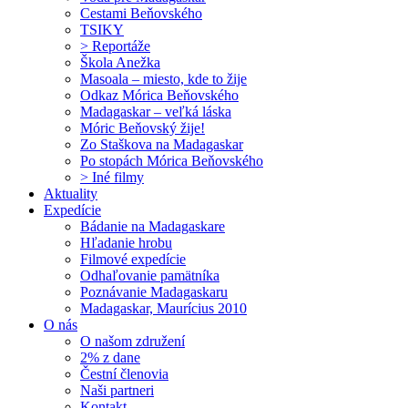
Cestami Beňovského
TSIKY
> Reportáže
Škola Anežka
Masoala – miesto, kde to žije
Odkaz Mórica Beňovského
Madagaskar – veľká láska
Móric Beňovský žije!
Zo Staškova na Madagaskar
Po stopách Mórica Beňovského
> Iné filmy
Aktuality
Expedície
Bádanie na Madagaskare
Hľadanie hrobu
Filmové expedície
Odhaľovanie pamätníka
Poznávanie Madagaskaru
Madagaskar, Maurícius 2010
O nás
O našom združení
2% z dane
Čestní členovia
Naši partneri
Kontakt