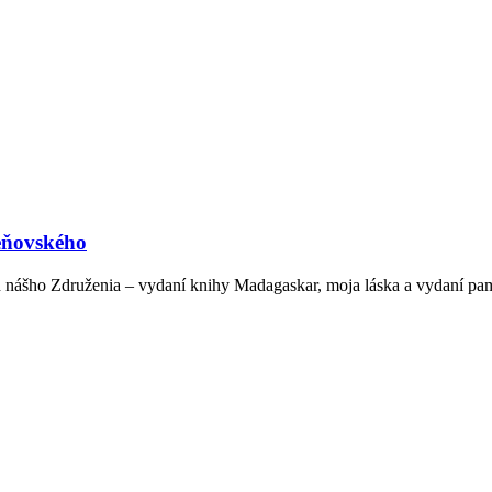
eňovského
h nášho Združenia – vydaní knihy Madagaskar, moja láska a vydaní pam