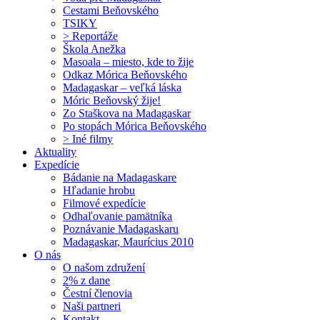
Cestami Beňovského
TSIKY
> Reportáže
Škola Anežka
Masoala – miesto, kde to žije
Odkaz Mórica Beňovského
Madagaskar – veľká láska
Móric Beňovský žije!
Zo Staškova na Madagaskar
Po stopách Mórica Beňovského
> Iné filmy
Aktuality
Expedície
Bádanie na Madagaskare
Hľadanie hrobu
Filmové expedície
Odhaľovanie pamätníka
Poznávanie Madagaskaru
Madagaskar, Maurícius 2010
O nás
O našom združení
2% z dane
Čestní členovia
Naši partneri
Kontakt