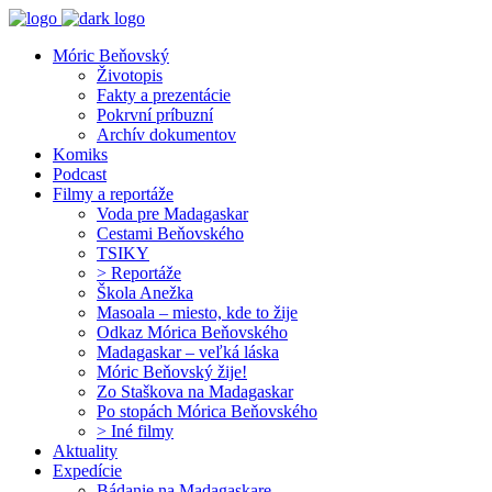
Móric Beňovský
Životopis
Fakty a prezentácie
Pokrvní príbuzní
Archív dokumentov
Komiks
Podcast
Filmy a reportáže
Voda pre Madagaskar
Cestami Beňovského
TSIKY
> Reportáže
Škola Anežka
Masoala – miesto, kde to žije
Odkaz Mórica Beňovského
Madagaskar – veľká láska
Móric Beňovský žije!
Zo Staškova na Madagaskar
Po stopách Mórica Beňovského
> Iné filmy
Aktuality
Expedície
Bádanie na Madagaskare