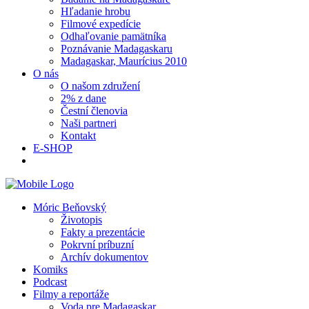
Hľadanie hrobu
Filmové expedície
Odhaľovanie pamätníka
Poznávanie Madagaskaru
Madagaskar, Maurícius 2010
O nás
O našom združení
2% z dane
Čestní členovia
Naši partneri
Kontakt
E-SHOP
Móric Beňovský
Životopis
Fakty a prezentácie
Pokrvní príbuzní
Archív dokumentov
Komiks
Podcast
Filmy a reportáže
Voda pre Madagaskar