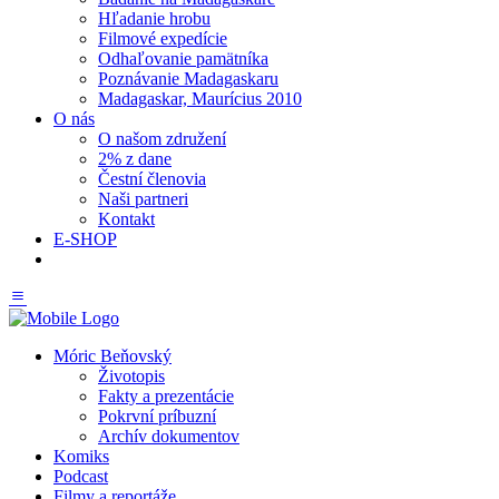
Hľadanie hrobu
Filmové expedície
Odhaľovanie pamätníka
Poznávanie Madagaskaru
Madagaskar, Maurícius 2010
O nás
O našom združení
2% z dane
Čestní členovia
Naši partneri
Kontakt
E-SHOP
Móric Beňovský
Životopis
Fakty a prezentácie
Pokrvní príbuzní
Archív dokumentov
Komiks
Podcast
Filmy a reportáže