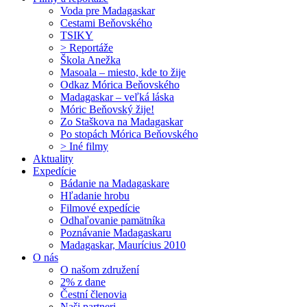
Voda pre Madagaskar
Cestami Beňovského
TSIKY
> Reportáže
Škola Anežka
Masoala – miesto, kde to žije
Odkaz Mórica Beňovského
Madagaskar – veľká láska
Móric Beňovský žije!
Zo Staškova na Madagaskar
Po stopách Mórica Beňovského
> Iné filmy
Aktuality
Expedície
Bádanie na Madagaskare
Hľadanie hrobu
Filmové expedície
Odhaľovanie pamätníka
Poznávanie Madagaskaru
Madagaskar, Maurícius 2010
O nás
O našom združení
2% z dane
Čestní členovia
Naši partneri