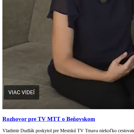
Rozhovor pre TV MTT o Beňovskom
Vladimir Dudlák poskytol pre Mestskú TV Trnava niekoľko cestovat