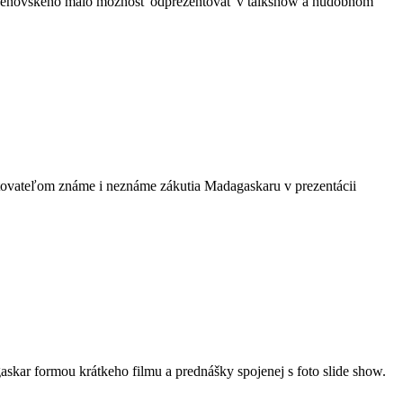
 Beňovského malo možnosť odprezentovať v talkshow a hudobnom
vateľom známe i neznáme zákutia Madagaskaru v prezentácii
ar formou krátkeho filmu a prednášky spojenej s foto slide show.