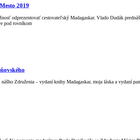
esto 2019
nosť odprezentovať cestovateľský Madagaskar. Vlado Dudák prednáša
ove pod rovníkom
eňovského
h nášho Združenia – vydaní knihy Madagaskar, moja láska a vydaní pam