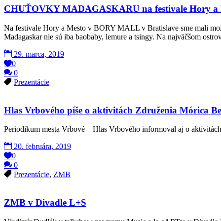
CHUŤOVKY MADAGASKARU na festivale Hory a M
Na festivale Hory a Mesto v BORY MALL v Bratislave sme mali mož
Madagaskar nie sú iba baobaby, lemure a tsingy. Na najväčšom ostr
29. marca, 2019
0
0
Prezentácie
Hlas Vrbového píše o aktivitách Združenia Mórica B
Periodikum mesta Vrbové – Hlas Vrbového informoval aj o aktivitác
20. februára, 2019
0
0
Prezentácie
,
ZMB
ZMB v Divadle L+S