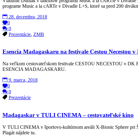
Vladimír Dudlák v talkshow programu Music a la cARTte v Divadle
programe Music a la cARTe v Divadle L+S, ktoré sa pred 200 divák
28. decembra, 2018
0
0
Prezentácie
,
ZMB
Esencia Madagaskaru na festivale Cestou Necestou 
Na veľkom cestovateľskom festivale CESTOU NECESTOU v DK Ružino
ESENCIA MADAGASKARU.
9. marca, 2018
0
0
Prezentácie
Madagaskar v TULI CINEMA – cestovateľské kino
V TULI CINEMA v športovo-kultúrnom areáli X-Bionic Sphere pri Šam
Plagát nájdete tu.