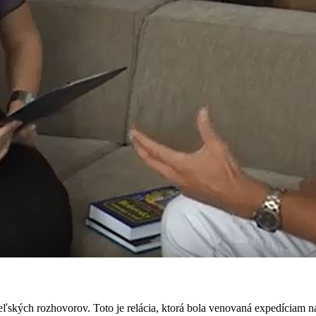
eľských rozhovorov. Toto je relácia, ktorá bola venovaná expedíciam