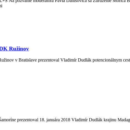
 L+S Na pozvanie moderátora Pavla Danišoviča sa Združenie Mórica
mi
v DK Ružinov
v v Bratislave prezentoval Vladimír Dudlák potencionálnym cesto
oríne prezentoval 18. januára 2018 Vladimír Dudlák krajinu Madagask