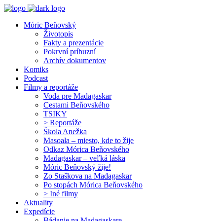
Móric Beňovský
Životopis
Fakty a prezentácie
Pokrvní príbuzní
Archív dokumentov
Komiks
Podcast
Filmy a reportáže
Voda pre Madagaskar
Cestami Beňovského
TSIKY
> Reportáže
Škola Anežka
Masoala – miesto, kde to žije
Odkaz Mórica Beňovského
Madagaskar – veľká láska
Móric Beňovský žije!
Zo Staškova na Madagaskar
Po stopách Mórica Beňovského
> Iné filmy
Aktuality
Expedície
Bádanie na Madagaskare